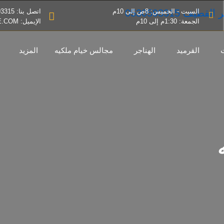
السبت - الخميس: 8ص إلى 10م
اتصل بنا: 0530593315
الجمعة: 1:30م إلى 10م
الإيميل: INFO@MZALAT-IBDAE.COM
القرميد
الهناجر
مجالس خيام ملكيه
المزيد