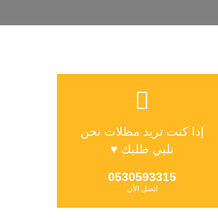
إذا كنت تريد مظلات نحن
نلبي طلبك ♥
0530593315
اتصل الآن