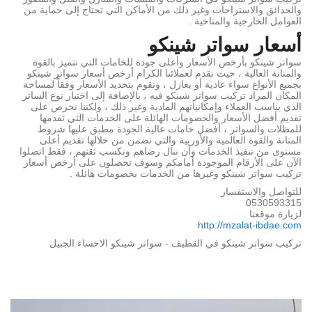
والحدائق والاستراحات وغير ذلك من الأماكن التي تحتاج إلى حماية من
العوامل الخارجية والمناخية .
أسعار سواتر شينكو
سواتر شينكو بأرخص الأسعار وأعلى جودة للخامات التي تتميز بالقوة
والمتانة العالية ، حيث نقدم لعملائنا الكرام أرخص أسعار سواتر شينكو
بجميع الأنواع سواء عادية أو بعازل ، ونقوم بتحديد الأسعار وفقاً لمساحة
المكان المراد تركيب سواتر شينكو فيه ، بالإضافة إلى اختيار نوع الساتر
الذي يناسب العملاء وإمكانياتهم المادية وغير ذلك ، ولكننا نحرص على
تقديم أفضل الأسعار والخصومات الهائلة على الخدمات التي تقدمها
للمظلات والسواتر ، أفضل خامات عالية الجودة مطبق عليها شروط
المتانة والقوة العالمية والأوربية والتي نضمن من خلالها تقديم أعلى
مستوى من تنفيذ الخدمات وأن ننال رضاهم ونكسب ثقتهم ، فقط اتصلوا
الآن على الأرقام الموجودة أمامكم وسوف تحصلون على أرخص أسعار
تركيب سواتر شينكو وغيرها من الخدمات بخصومات هائلة .
للتواصل والاستفسار
0530593315
لزيارة موقعنا
http://mzalat-ibdae.com
تركيب سواتر شينكو في القطيف - سواتر شينكو الاحساء الجبيل