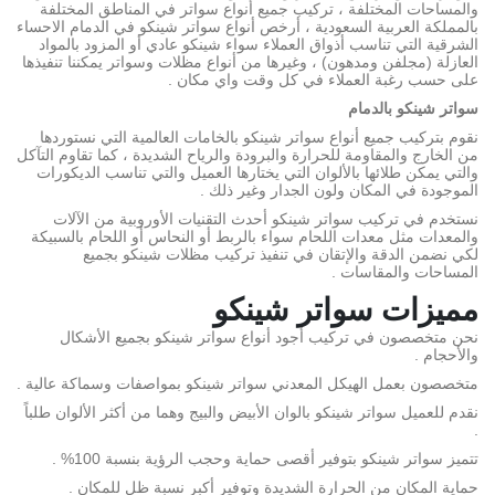
والمساحات المختلفة ، تركيب جميع أنواع سواتر في المناطق المختلفة
بالمملكة العربية السعودية ، أرخص أنواع سواتر شينكو في الدمام الاحساء
الشرقية التي تناسب أذواق العملاء سواء شينكو عادي أو المزود بالمواد
العازلة (مجلفن ومدهون) ، وغيرها من أنواع مظلات وسواتر يمكننا تنفيذها
على حسب رغبة العملاء في كل وقت واي مكان .
سواتر شينكو بالدمام
نقوم بتركيب جميع أنواع سواتر شينكو بالخامات العالمية التي نستوردها
من الخارج والمقاومة للحرارة والبرودة والرياح الشديدة ، كما تقاوم التآكل
والتي يمكن طلائها بالألوان التي يختارها العميل والتي تناسب الديكورات
الموجودة في المكان ولون الجدار وغير ذلك .
نستخدم في تركيب سواتر شينكو أحدث التقنيات الأوروبية من الآلات
والمعدات مثل معدات اللحام سواء بالربط أو النحاس أو اللحام بالسبيكة
لكي نضمن الدقة والإتقان في تنفيذ تركيب مظلات شينكو بجميع
المساحات والمقاسات .
مميزات سواتر شينكو
نحن متخصصون في تركيب أجود أنواع سواتر شينكو بجميع الأشكال
والأحجام .
متخصصون بعمل الهيكل المعدني سواتر شينكو بمواصفات وسماكة عالية .
نقدم للعميل سواتر شينكو بالوان الأبيض والبيج وهما من أكثر الألوان طلباً
.
تتميز سواتر شينكو بتوفير أقصى حماية وحجب الرؤية بنسبة 100% .
حماية المكان من الحرارة الشديدة وتوفير أكبر نسبة ظل للمكان .