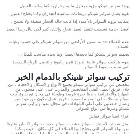
يوجد سواتر شينكو مزودة بعازل مائية وحرارية كما يطلب العميل .
نقوم بعمل سواتر شينكو بارتفاعات مناسبة للجدران وكما يحتاج العميل .
إمكانية تزويد السواتر بالأعمدة إذا كانت حالة الجدار ضعيفة ولا تسمح .
أفضل خدمة تشطيب لتنفيذ العمل بنجاح وإتقان كبير لكي ننال رضا العميل
.
نقدم للعملاء خدمة تسوير الأراضي من سواتر شينكو على حسب رغبات
العملاء .
تصميم سواتر شينكو كما يحددها العميل وما يجده مناسب للمكان .
نقوم بتركيب سواتر عالية الجودة تتميز بالقوة والتحمل للرياح الشديدة
التي تسبب سقوط السواتر .
تركيب سواتر شينكو بالدمام الخبر
نتخصص في تركيب سواتر شينكو بجميع الأنواع والأشكال والأحجام ، من
خلال فريق العمل الفني المتخصص والمدرب على أعلى مستوى من
المهارة والاحترافية ، لدينا خبرة عريقة وطويلة في مجال توريد وتركيب
سواتر ومظلات في المدينة المنورة ، فريق عمل مكون من مهندسين
وعمال حاصلين على أعلى الشهادات في مجال تنفيذ وتركيب سواتر
شينكو وغيرها من أنواع السواتر.
اقراء ايضا سواتر قماش
مثل سواتر بلاستيك - سواتر خشب - سواتر حديد - سواتر لكسان وغيرها
من أنواع السواتر التي يحتاج إليها العملاء في كل مكان ، حيث يمكننا
تركيب سواتر شينكو في الشركات والمنشآت والمنازل والفلل والقصور