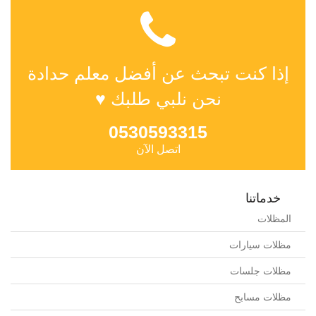
إذا كنت تبحث عن أفضل معلم حدادة
نحن نلبي طلبك ♥
0530593315
اتصل الآن
خدماتنا
المظلات
مظلات سيارات
مظلات جلسات
مظلات مسابح