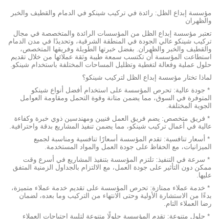
مؤسسة إبداع الظل: رائدة في تركيب شينكو في الدمام والقطيف والخبر
والظهران
تعتبر مؤسسة إبداع الظل من المؤسسات الرائدة والمتخصصة في مجال
تركيب شينكو عالي الجودة في المنطقة الشرقية، وتحديدًا في مدن الدمام
والقطيف والخبر والظهران. بفضل خبرتها الطويلة وفريقها المتخصص،
استطاعت المؤسسة أن تكتسب سمعة طيبة وثقة عملائها من خلال تقديم
حلول عملية وفعالة لتغطية وتظليل المساحات المختلفة باستخدام شينكو.
لماذا تختار مؤسسة إبداع الظل لتركيب شينكو؟
* جودة عالية: تحرص المؤسسة على استخدام أفضل أنواع شينكو
المتوفرة في السوق، مما يضمن متانة وقوة التحمل ومقاومة العوامل
الجوية المختلفة.
* فريق متخصص: يضم فريق العمل فنيين ومهندسين ذوي خبرة وكفاءة
عالية في أعمال تركيب شينكو، مما يضمن تنفيذ المشاريع بدقة واحترافية.
* أسعار تنافسية: تقدم المؤسسة أسعارًا تنافسية ومناسبة لجميع
الميزانيات، مع الحفاظ على جودة العمل والمواد المستخدمة.
* سرعة في التنفيذ: تلتزم المؤسسة بتنفيذ المشاريع في أسرع وقت
ممكن دون التأثير على جودة العمل، مع الالتزام بالجداول الزمنية المتفق
عليها.
* خدمة عملاء ممتازة: تحرص المؤسسة على تقديم خدمة عملاء متميزة،
بدءًا من الاستشارة الأولية وحتى الانتهاء من التركيب وما بعده، لضمان
رضا العملاء التام.
* حلول متنوعة: تقدم المؤسسة حلولًا متنوعة لتلبية احتياجات العملاء