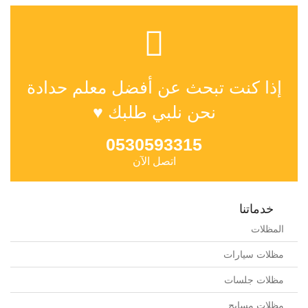
إذا كنت تبحث عن أفضل معلم حدادة
نحن نلبي طلبك ♥
0530593315
اتصل الآن
خدماتنا
المظلات
مظلات سيارات
مظلات جلسات
مظلات مسابح