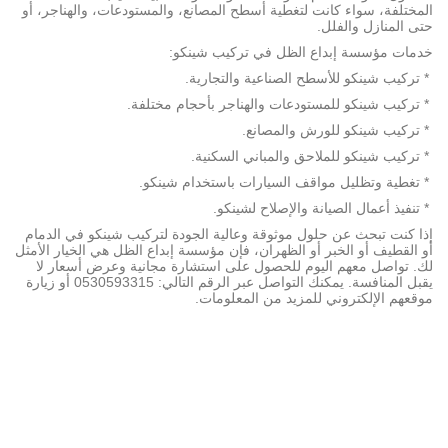
المختلفة، سواء كانت لتغطية أسطح المصانع، والمستودعات، والهناجر، أو
حتى المنازل والفلل.
خدمات مؤسسة إبداع الظل في تركيب شينكو:
* تركيب شينكو للأسطح الصناعية والتجارية.
* تركيب شينكو للمستودعات والهناجر بأحجام مختلفة.
* تركيب شينكو للورش والمصانع.
* تركيب شينكو للملاحق والمباني السكنية.
* تغطية وتظليل مواقف السيارات باستخدام شينكو.
* تنفيذ أعمال الصيانة والإصلاح لشينكو.
إذا كنت تبحث عن حلول موثوقة وعالية الجودة لتركيب شينكو في الدمام
أو القطيف أو الخبر أو الظهران، فإن مؤسسة إبداع الظل هي الخيار الأمثل
لك. تواصل معهم اليوم للحصول على استشارة مجانية وعرض أسعار لا
يقبل المنافسة. يمكنك التواصل عبر الرقم التالي: 0530593315 أو زيارة
موقعهم الإلكتروني للمزيد من المعلومات.