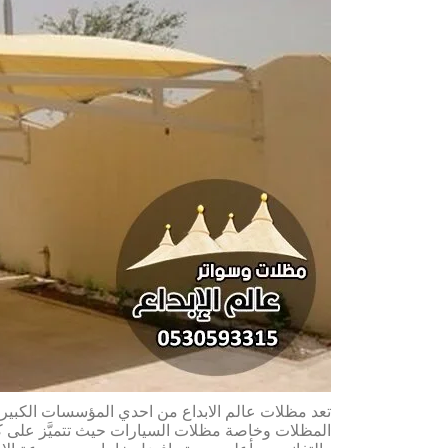
تعد مظلات عالم الابداع من احدي المؤسسات الكبيرة 
المظلات وخاصة مظلات السيارات حيث تتميَّز على ك