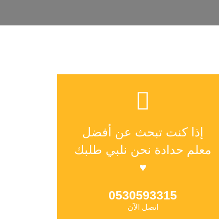
إذا كنت تبحث عن أفضل
معلم حدادة نحن نلبي طلبك
♥
0530593315
اتصل الآن