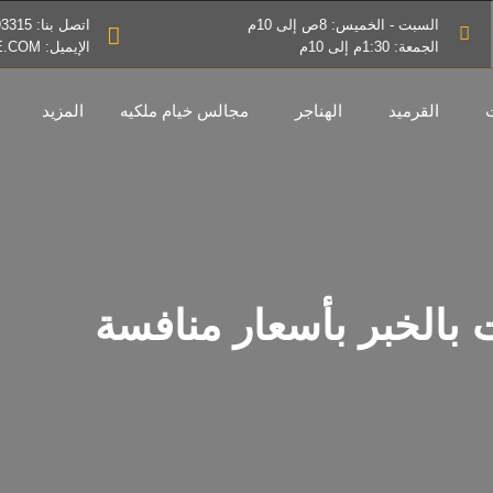
السبت - الخميس: 8ص إلى 10م
اتصل بنا: 0530593315
الجمعة: 1:30م إلى 10م
الإيميل: INFO@MZALAT-IBDAE.COM
القرميد
الهناجر
مجالس خيام ملكيه
المزيد
بالخبر بأسعار منافسة