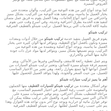
العروض المميزة.
كما يوجد أنواع كثير من هذه النوعية من التركيب، وألوان متعددة حتى
يختار العميل ما يناسبه، ويتم تنفيذ هذه النوعية من التركيب، بشكل مميز
واحترافي من أجود أنواع الخامات، وهذا العمل يقوم به فريق عمل متمكن
لتنفيذ هذه الخدمة بطرق أحترافية وحديثة، وفي أسرع وقت حتى نقوم
بتلبية كافة الخدمات التي يريدها العميل. تركيب شينكو بالقطيف الشرقية
تركيب شينكو
يقوم فريق العميل بتنفيذ خدمة
تركيب شينكو
من خلال أدوات ومعدات
مميزة وتكون بأفضل أنواع التغطية، ويتوافر لديها ألوان كثيرة حتى يختار
العميل ما يناسبه، ويوجد أنواع أصلية ومعتمدة من هذه النوعية من
التركيب، ويتم تصنيعها بشكل مميز، ويتوافر لديها مواد عزل ذات جودة
عالية منها المائي والحراري.
ويتم عمل تغطية رائعة للاسقف والمجالس وغيرها من الأماكن، ويتم
تصميم غرفة شينكو مميزة للسائق، وتعتبر تركيب شينكو السيارات من
أفضل أنواعها لأنها تتمتع بعوازل رائعة، وهي تعتبر من الاختيار المناسب
للعميل، من حيث السعر والجودة، ولهذا يتوافد العميل للحصول عليها.
أهم ما يميز تركيب سيارات شينكو
توفر أشكال متعددة من
تركيب شينكو للسيارات القطيف
منها الجملون
والمقوسة على حسب رغبة العميل في اختيار التصميم المناسب، مع
مراعاة التشطيب بشكل أحترافي، ويتم توفير خصومات مميزة على
الأماكن التي تتميز بمساحة كبيرة، والعمل على تركيب مظلة يمكن أن
توفر عوازل مائية أو حرارية ويوجد نوع آخر بدون تواجد هذه العوازل وهذا
يتم على حسب رغبة العميل لطلبها. تركيب شينكو القطيف الشرقية