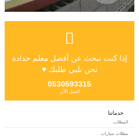
إذا كنت تبحث عن أفضل معلم حدادة
نحن نلبي طلبك ♥
0530593315
اتصل الآن
خدماتنا
المظلات
مظلات سيارات