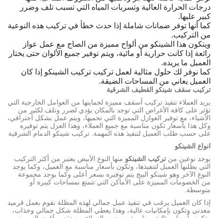
درجات الحرارة العالية وتسربات المياه التي تسبب تلف وضرر
كبير عليها.
كما أنها توفر ضمانات شاملة إذا حدث خطأ في تركيب هذه النوعية
من التركيب.
ويتكون هذا الشينكو من ألواح مميزة من الصاج مع عمل عواز
رائعة إذا كانت حرارية أو مائية، ويتم توفير جميع الألوان حتى يختار
العميل ما يريده.
كما نوفر لك حلول مثالية لعمل تركيب تركيب الشينكو إذا كان
العميل يعاني من المساحات الضيقة.
تركيب سقف شينكو القطيف الشرقية
يريد العملاء تنفيذ تركيب أسقف مميزة لحمايتها من العوامل الخارجية التي
تؤثر على كافة الأغراض التي توجد بالمكان يؤدي لضرر وتلف لكثير من
الأشياء، مع توفير العوازل المميزة التي تحميها، ويتم عمل بشكل أحترافي،
وكل هذا بأسعار تكون مناسبة مع جميع العملاء، وهذا العزل يتم توفيره
على حسب طلب العميل لتنفيذ هذه المهمة. تركيب شينكو الدمام الشرقية
انواع الشينكو
يوجد نوعين من
تركيب الشينكو
منها النوع الأبيض يعتبر من أكثر التركيب
التي يطلبها العميل لتنفيذها، وتكون بأسعار مناسبة مع العميل، وكما يوجد
النوع الآخر وهو شينكو البيج يتم توفيره بسعر أعلى وكما يوجد مجموعة
من الخصومات المميزة على الأماكن التي تتمتع بمساحات كبيرة أو
متوسطة.
إذا كان العميل يرغب في تنفيذ عمل جمالي لهذه المظلة نقوم بعمل قرميد
معدني وتكون بإمكانيات عالية، وهذا يعطي المظلة شكل جمالي وجذاب،