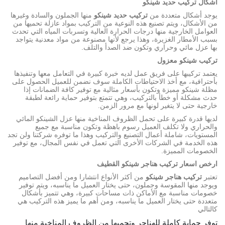
اشكال تركيب حديد شينكو
يوجد أشكال متعددة من
تركيب حديد شينكو
منها الجملون والسادة وغيرها
من الأشكال، ويتم تصنيع هذه النوعية من التركيب بمواد عازلة تحميها من
العوامل الخارجية منها درجات الحرارة العالية وتسربات المياه التي تحدث
بسبب الأمطار الغزيرة، وهذا يرجع لأنها مصنوعة من مواد معدنية يتواجد
بها عزل مائي وحراري وتكون ضد الصدأ والتلف.
تركيب شينكو معزول
يعتمد تركيبها على فريق عمل لديه خبرة كبيرة في التعامل معها وتنفيذها
بأحترافية، مع أخذ الاحتياطات الكاملة سوف نضمن للعميل الحصول على
مظلة شينكو مميزة وتكون بأسعار مثالية مع توفير كافة الضمانات إذا
حدث مشكلة أو خطأ بالتركيب، وهي تتمتع بتوفير حماية رائعة لطبقة
خارجية حتى لا يتغير لونها مع مرور الزمن.
لديها قدرة كبيرة على تحمل الظروف المناخية منها عزل الشينكو المائي
والحراري ولا تكلف العميل رسوم باهظة وتكون مناسبة مع جميع
المستويات، شاملة أعمال التصنيع والتركيب وهذا ما توفره شركتنا ولن تجد
هذه الخدمة في الشركات الأخرى التي تعمل في نفس المجال، مع توفير
الخصومات المميزة.
ارخص اسعار تركيب هناجر شينكو القطيف
تعتبر
تركيب هناجر شينكو
من أكثر الأنواع انتشارا ومن أفضل التصاميم
ويوجد منها المقوسة وجملون، حتى يختار العميل ما يناسبه، ويتم توفير
خصومات مناسبة مع الأماكن ذات مساحات كبيرة، وهي تتميز بأشكال
متعددة حتى يختار العميل ما يناسبه، ومن أهم ما يميز هذه التركيب هي
كالتالي
توفر حماية كاملة للهناجر وتحميها من الظروف المناخية منها