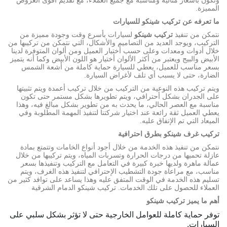
وتكون بأسعار مثالية ومناسبة مع جميع العملاء، مع تقديم أقوى العروض
المميزة.
ما تعرفه عن تركيب شينكو للسيارات
نتمكن من تنفيذ
تركيب شينكو
لسيارات بأسرع وقت وجودة مميزة من
التركيب، ويوجد العديد من التصاميم والأشكال، التي نتمكن من تركيبها من
خلال أدوات ومعدات وعلى حسب أختيار العميل ومن ألوان المتوفرة لدينا
الأبيض والبيج ويعتبر من أكثر الألوان أختيار هو اللون الأبيض وكما أنه يتميز
بسعر مناسب للعميل، يعطي للسيارة حماية كاملة من أشعة الشمس
الضارة، حتى لا يسبب أي تلف لأغراض السيارة.
ويتم تركيب هذه النوعية من التركيب من خلال تركيب أعمدة ويتم تثبيتها
على الجدران بشكل أحترافي، ويتم تطويرها بشكل مستمر حتى تكون
مناسبة مع العصر الحالي، ما يحدث به من تطوير بشكل مبالغ فيه، وهذا
يعطي العميل ثقة رائعة عند اختيار شركتنا لتنفيذ المهمة المطلوبة وفي
الميعاد التي تم الإتفاق عليه.
تركيب غرف شينكو بطرق احترافية
نتمكن من تنفيذ هذه الخدمة من خلال أجود أنواع الخامات وتتمتع بمادة
عازلة تحميها من درجات الحرارة وتسربات المياه، ويتم تركيبها من خلال
عمالة ماهرة ولديها خبرة كبيرة في التعامل مع التركيب وتنفيذها بسعر
مناسب، مع مراعاة جودة التشطيب الإحترافي لتنفيذ هذه الغرف، ويتم
تسليم هذه الخدمة في الوقت المتفق عليه وهذا يساعد على توافد كثير من
العملاء للحصول على تلك الخدمات. تركيب شينكو الدمام الشرقية
أهم ما يميز تركيب شينكو
توفر حماية كاملة للعوامل الخارجية حتى لا تؤثر بشكل سلبي على
السيارات.